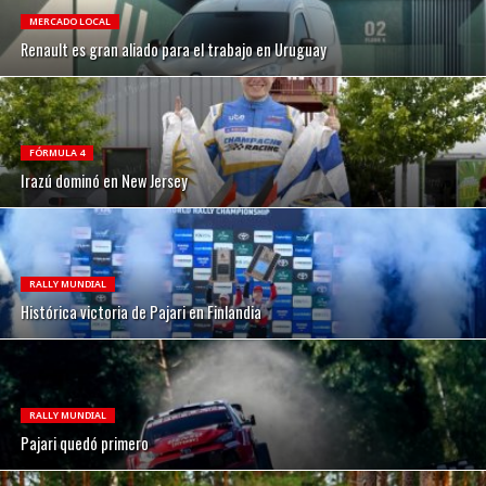
MERCADO LOCAL
Renault es gran aliado para el trabajo en Uruguay
FÓRMULA 4
Irazú dominó en New Jersey
RALLY MUNDIAL
Histórica victoria de Pajari en Finlandia
RALLY MUNDIAL
Pajari quedó primero