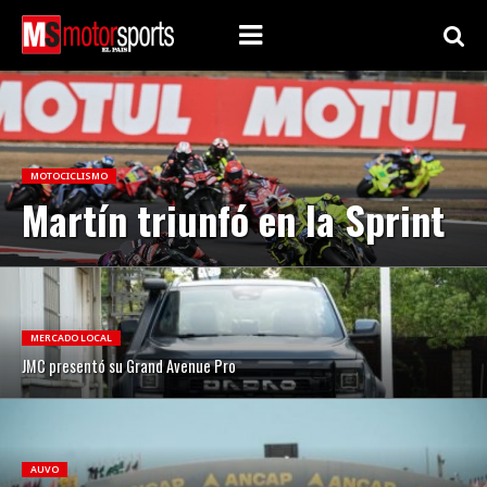
MOTOCICLISMO
Martín triunfó en la Sprint
MERCADO LOCAL
JMC presentó su Grand Avenue Pro
AUVO