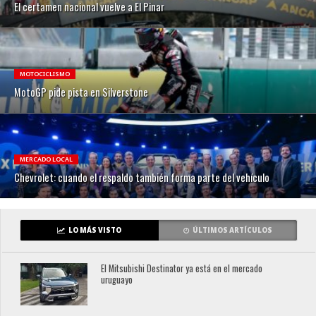
El certamen nacional vuelve a El Pinar
MOTOCICLISMO
MotoGP pide pista en Silverstone
MERCADO LOCAL
Chevrolet: cuando el respaldo también forma parte del vehículo
LO MÁS VISTO
ÚLTIMOS ARTÍCULOS
El Mitsubishi Destinator ya está en el mercado
uruguayo