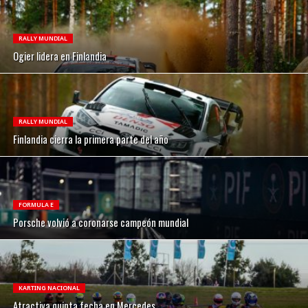
RALLY MUNDIAL
Ogier lidera en Finlandia
RALLY MUNDIAL
Finlandia cierra la primera parte del año
FORMULA E
Porsche volvió a coronarse campeón mundial
KARTING NACIONAL
Atractiva quinta fecha en Mercedes